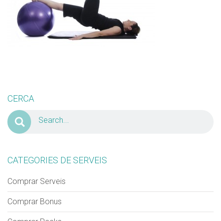
INFORMACIÓ PERSONAL
Nom
Cognom
Adreça
CERCA
Codi Postal
Ciutat
Telèfon
Correu Electrònic
*
CATEGORIES DE SERVEIS
Comprar Serveis
Rebre novetats
Comprar Bonus
Si us plau envieu-me novetats i promocions