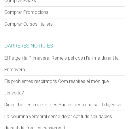
Comprar Packs
Comprar Promocions
VERIFICACIÓ
Comprar Cursos i tallers
Si us plau escriu dos dígits
*
DARRERES NOTÍCIES
Exemple: 12
El Fetge i la Primavera. Remeis pel cos i l’ànima durant la
Primavera
Els problemes respiratoris.Còm respires el món que
t’envolta?
Digerir bé i estimar-te més.Pautes per a una salut digestiva.
La columna vertebral sense dolor.Actituds saludables
davant del fred i el cansament.