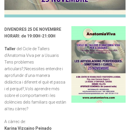
INFORMACIÓ PERSONAL
Nom
Cognom
DIVENDRES 25 DE NOVEMBRE
Adreça
HORARI: de 19:00H-21:00H
Taller
del Cicle de Tallers
d’Anatomia Viva per a Usuaris
Codi Postal
Ciutat
Tens problemes
articulars?,Necessites entendre i
aprofundir d’una manera
didàctica i diferent el què et passa
Telèfon
Correu Electrònic
*
i el perquè?,Vols aprendre més
sobre el comportament i les
dolències dels familiars que estàn
al teu càrrec?
Rebre novetats
Si us plau envieu-me novetats i promocions
A càrrec de:
Karina Vizcaino Peinado