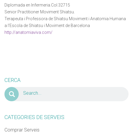
Diplomada en Infermeria.Col.32715
Senior Practitioner Moviment Shiatsu.
Terapeuta i Professora de Shiatsu Moviment i Anatomia Humana
VERIFICACIÓ
a l’Escola de Shiatsu i Moviment de Barcelona
Si us plau escriu dos dígits
*
http://anatomiaviva.com/
Exemple: 12
CERCA
CATEGORIES DE SERVEIS
Comprar Serveis