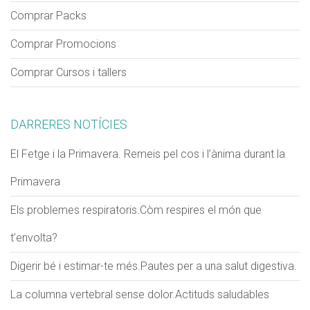
Comprar Packs
Comprar Promocions
VERIFICACIÓ
Comprar Cursos i tallers
Si us plau escriu dos dígits
*
DARRERES NOTÍCIES
Exemple: 12
El Fetge i la Primavera. Remeis pel cos i l’ànima durant la
Primavera
Els problemes respiratoris.Còm respires el món que
t’envolta?
Digerir bé i estimar-te més.Pautes per a una salut digestiva.
La columna vertebral sense dolor.Actituds saludables