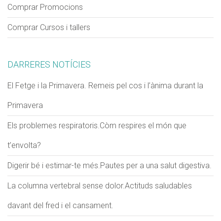
Comprar Promocions
Comprar Cursos i tallers
VERIFICACIÓ
Si us plau escriu dos dígits
*
DARRERES NOTÍCIES
El Fetge i la Primavera. Remeis pel cos i l’ànima durant la
Exemple: 12
Primavera
Els problemes respiratoris.Còm respires el món que
t’envolta?
Digerir bé i estimar-te més.Pautes per a una salut digestiva.
La columna vertebral sense dolor.Actituds saludables
davant del fred i el cansament.