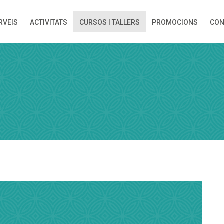
RVEIS
ACTIVITATS
CURSOS I TALLERS
PROMOCIONS
CON
ORA
 rebràs una confirmació de la reserva!
DUCTES
Hora