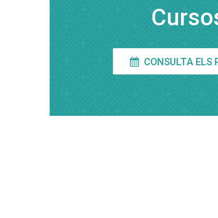
Cursos
INFORMACIÓ P
Nom
CONSULTA ELS 
Adreça
Codi Postal
Telèfon