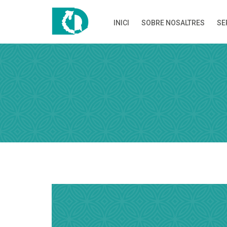
INICI
SOBRE NOSALTRES
SE
DEMANA H
Demana hora i
SERVEIS I PRO
Servei
Dia