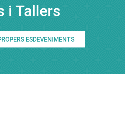
 i Tallers
ERSONAL
Cognom
PROPERS ESDEVENIMENTS
Ciutat
Correu Electrònic
*