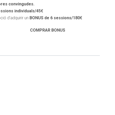
res convingudes.
ssions individuals/45€
me novetats i promocions
ció d’adquirir un
BONUS de 6 sessions/180€
COMPRAR BONUS
s dígits
*