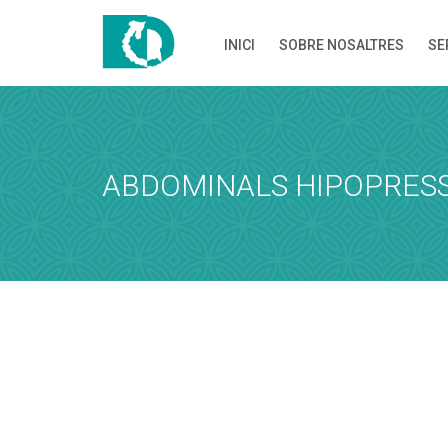
INICI
SOBRE NOSALTRES
SE
DEMANA H
Demana hora i
ABDOMINALS HIPOPRESS
SERVEIS I PRO
Servei
Dia