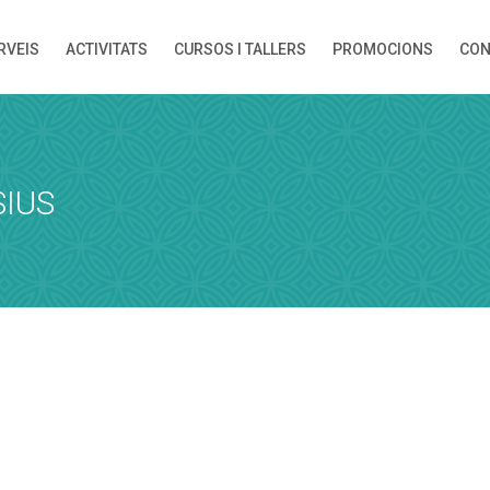
RVEIS
ACTIVITATS
CURSOS I TALLERS
PROMOCIONS
CON
ORA
 rebràs una confirmació de la reserva!
IUS
DUCTES
Hora