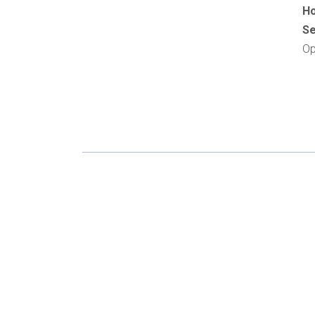
Ho
Se
Rebre novetats
Si us plau envieu-
Op
VERIFICACIÓ
Si us plau escriu do
Exemple: 12