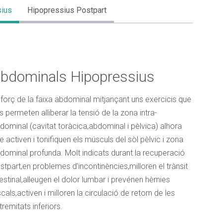
sius
Hipopressius Postpart
ERSONAL
Cognom
bdominals Hipopressius
forç de la faixa abdominal mitjançant uns exercicis que
s permeten alliberar la tensió de la zona intra-
dominal (cavitat toràcica,abdominal i pèlvica) alhora
e activen i tonifiquen els músculs del sòl pèlvic i zona
Ciutat
dominal profunda. Molt indicats durant la recuperació
stpart,en problemes d’incontinències,milloren el trànsit
testinal,alleugen el dolor lumbar i prevénen hèrnies
scals,activen i milloren la circulació de retorn de les
Correu Electrònic
*
tremitats inferiors.