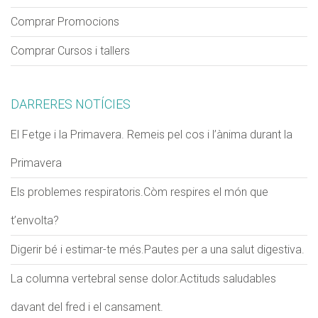
Comprar Promocions
Comprar Cursos i tallers
VERIFICACIÓ
Si us plau escriu dos dígits
*
DARRERES NOTÍCIES
Exemple: 12
El Fetge i la Primavera. Remeis pel cos i l’ànima durant la
Primavera
Els problemes respiratoris.Còm respires el món que
t’envolta?
Digerir bé i estimar-te més.Pautes per a una salut digestiva.
La columna vertebral sense dolor.Actituds saludables
davant del fred i el cansament.