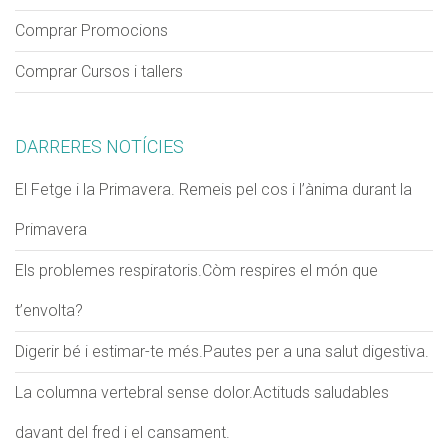
Comprar Promocions
Comprar Cursos i tallers
VERIFICACIÓ
Si us plau escriu dos dígits
*
DARRERES NOTÍCIES
Exemple: 12
El Fetge i la Primavera. Remeis pel cos i l’ànima durant la
Primavera
Els problemes respiratoris.Còm respires el món que
t’envolta?
Digerir bé i estimar-te més.Pautes per a una salut digestiva.
La columna vertebral sense dolor.Actituds saludables
davant del fred i el cansament.