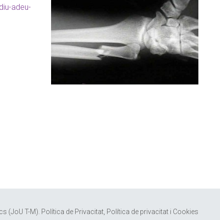
diu-adeu-
me novetats i promocions
s dígits
*
ics
(
J
o
U
T
-
M
).
Política de Privacitat, Política de privacitat i Cookies