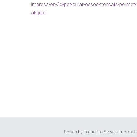
impresa-en-3d-per-curar-ossos-trencats-permet-
al-guix
Rebre novetats
Si us plau envieu-
VERIFICACIÓ
Si us plau escriu do
Exemple: 12
Design by
TecnoPro Serveis Informàt