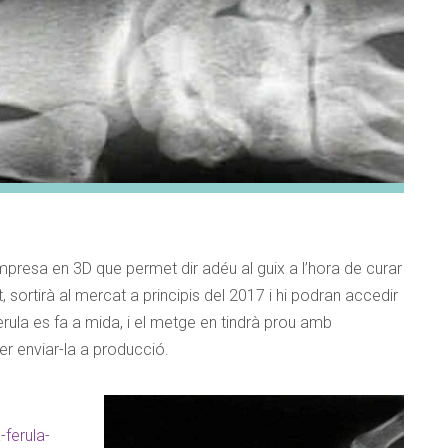
ERSONAL
Cognom
presa en 3D que permet dir adéu al guix a l’hora de curar
 sortirà al mercat a principis del 2017 i hi podran accedir
Ciutat
èrula es fa a mida, i el metge en tindrà prou amb
r enviar-la a producció.
Correu Electrònic
*
ferula-