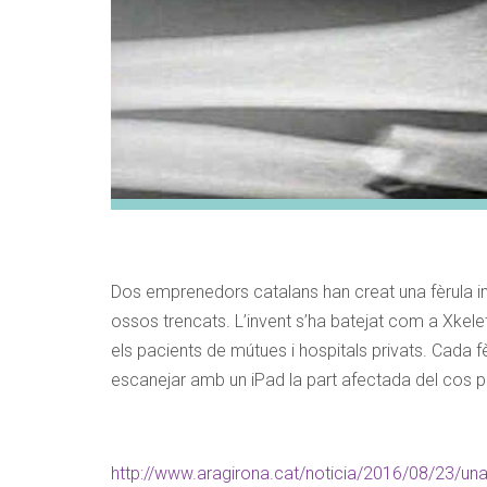
INFORMACIÓ P
Nom
Adreça
Dos emprenedors catalans han creat una fèrula im
ossos trencats. L’invent s’ha batejat com a Xkelet,
Codi Postal
els pacients de mútues i hospitals privats. Cada f
escanejar amb un iPad la part afectada del cos pe
Telèfon
http://www.aragirona.cat/noticia/2016/08/23/una-