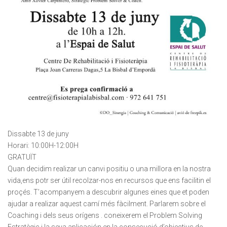
VERIFICACIÓ
Si us plau escriu dos dígits
*
Exemple: 12
Dissabte 13 de juny
Horari: 10:00H-12:00H
GRATUÏT
Quan decidim realizar un canvi positiu o una millora en la nostra
vida,ens potr ser útil recolzar-nos en recursos que ens facilitin el
proçés. T’acompanyem a descubrir algunes eines que et poden
ajudar a realizar aquest camí més fàcilment. Parlarem sobre el
Coaching i dels seus orígens . coneixerem el Problem Solving