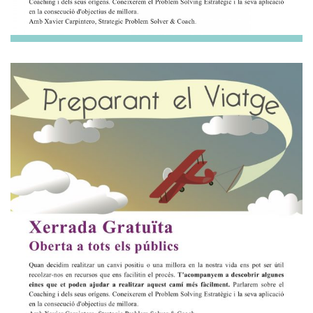
INFORMACIÓ PERSONAL
Nom
Cognom
Adreça
Codi Postal
Ciutat
Telèfon
Correu Electrònic
*
Rebre novetats
Si us plau envieu-me novetats i promocions