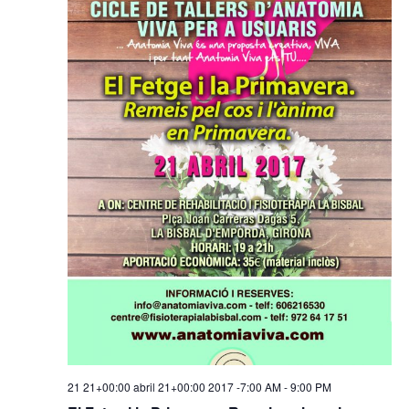
d'Esd
INFORMACIÓ PERSONAL
Nom
Cognom
Adreça
Codi Postal
Ciutat
Telèfon
Correu Electrònic
*
Rebre novetats
Si us plau envieu-me novetats i promocions
21 21+00:00 abril 21+00:00 2017 -7:00 AM
-
9:00 PM