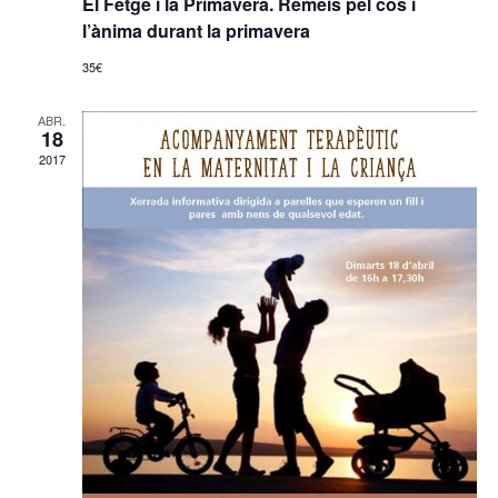
El Fetge i la Primavera. Remeis pel cos i
l’ànima durant la primavera
35€
VERIFICACIÓ
Si us plau escriu dos dígits
*
ABR.
18
2017
Exemple: 12