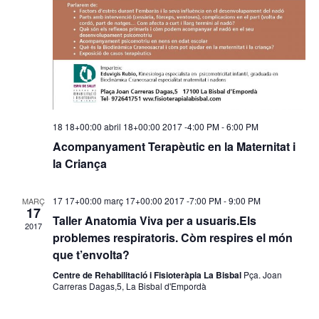
18 18+00:00 abril 18+00:00 2017 -4:00 PM
-
6:00 PM
Acompanyament Terapèutic en la Maternitat i
la Criança
17 17+00:00 març 17+00:00 2017 -7:00 PM
-
9:00 PM
MARÇ
17
Taller Anatomia Viva per a usuaris.Els
2017
problemes respiratoris. Còm respires el món
que t’envolta?
Centre de Rehabilitació i Fisioteràpia La Bisbal
Pça. Joan
Carreras Dagas,5, La Bisbal d'Empordà