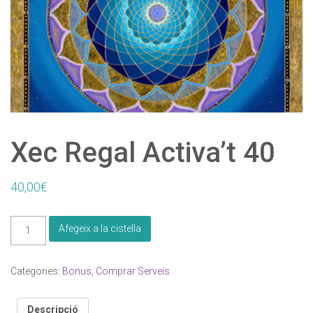
INFORMACIÓ PERSONAL
Nom
Cognom
Adreça
Xec Regal Activa’t 40
Codi Postal
Ciutat
40,00
€
quantitat
Afegeix a la cistella
de
Telèfon
Correu Electrònic
*
Xec
Regal
Categories:
Bonus
,
Comprar Serveis
Activa't
40
Descripció