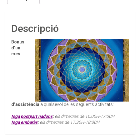
Rebre novetats
Si us plau envieu-me novetats i promocions
Descripció
Bonus
d’un
VERIFICACIÓ
mes
Si us plau escriu dos dígits
*
Exemple: 12
d’assistència
a qualsevol de les següents activitats:
Ioga postpart nadons
:
els dimecres de 16:00H-17:00H.
Ioga embaràs
:
els dimecres de 17:30H-18:30H.