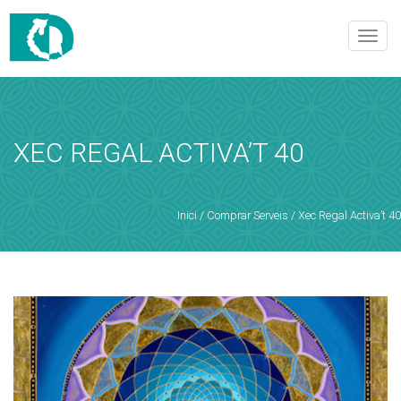
DEMANA HORA
Toggle
naviga
Demana hora i rebràs una confirmació de la reserva!
XEC REGAL ACTIVA’T 40
SERVEIS I PRODUCTES
Servei
Inici
/
Comprar Serveis
/ Xec Regal Activa’t 40
Dia
Hora