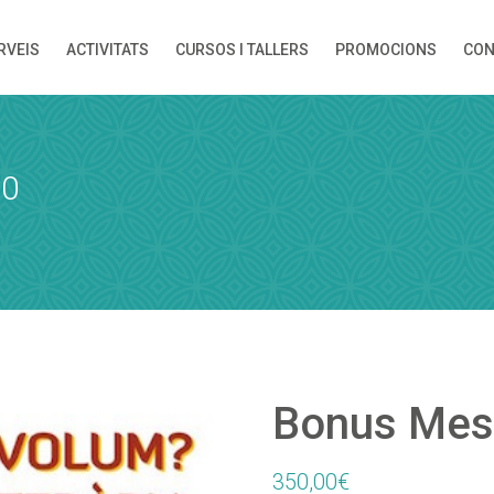
RVEIS
ACTIVITATS
CURSOS I TALLERS
PROMOCIONS
CON
ORA
 rebràs una confirmació de la reserva!
10
DUCTES
Hora
Bonus Mes
350,00
€