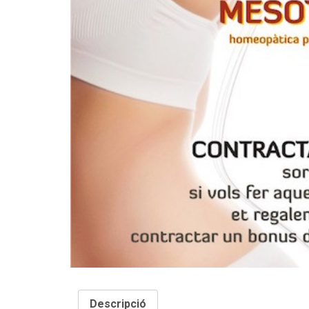
INFORMACIÓ P
Nom
Adreça
Codi Postal
Descripció
Telèfon