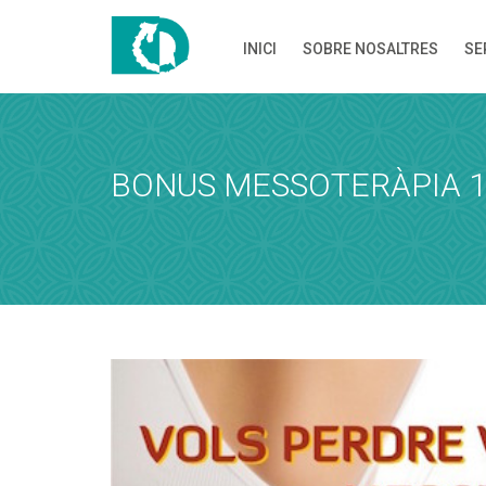
INICI
SOBRE NOSALTRES
SE
DEMANA H
Demana hora i
BONUS MESSOTERÀPIA 
SERVEIS I PRO
Servei
Dia