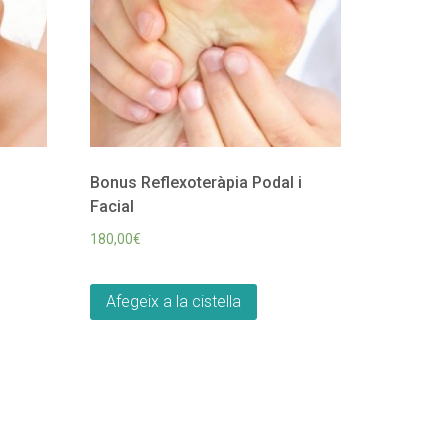
Bonus Reflexoteràpia PodaI i
Facial
180,00
€
Afegeix a la cistella