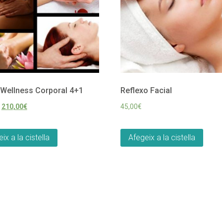
Wellness Corporal 4+1
Reflexo Facial
210,00
€
45,00
€
ix a la cistella
Afegeix a la cistella