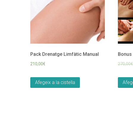
Pack Drenatge Limfàtic Manual
Bonus 
210,00
€
270,00
€
Afegeix a la cistella
Afege