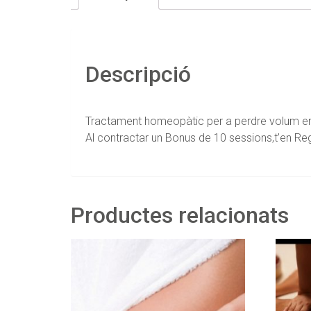
Descripció
Rebre novetats
Si us plau envie
Tractament homeopàtic per a perdre volum en
Al contractar un Bonus de 10 sessions,t’en Re
VERIFICACIÓ
Productes relacionats
Si us plau escriu do
Exemple: 12