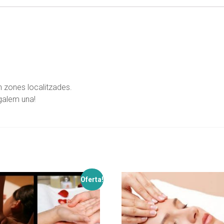
u-me novetats i promocions
 zones localitzades.
galem una!
s dígits
*
Oferta!